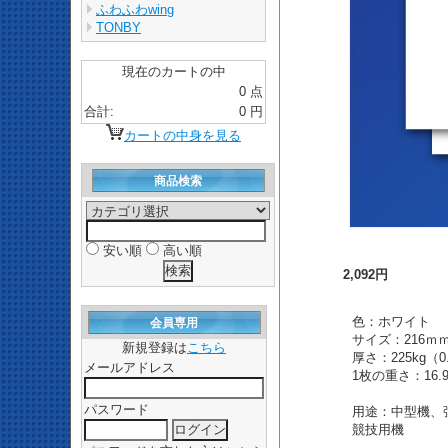
ふわふわwing
TONBY
現在のカートの中
0 点
合計:
0 円
カートの中身を見る
商品検索
安い順
高い順
2,092円
色：ホワイト
会員専用
サイズ：216ｍｍ
新規登録は
こちら
厚さ：225kg（
メールアドレス
1枚の重さ：16.
パスワード
用途：中型機、
競技用機