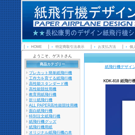
HOME
特定商取引法表示
お支払方法
個
ようこそ、ゲストさん
商品カテゴリー
紙飛行機デザイ
プレカット簡単紙飛行機
工作力を育てる紙飛行機
KDK-818 紙飛行
高性能スタンダード機
高性能競技用機
教育用紙飛行機
折り紙飛行機
ALL PAPER高性能競技用機
面白紙飛行機
特別注文紙飛行機
紙飛行機グッズ
紙飛行機用紙
オリジナル紙飛行機の本