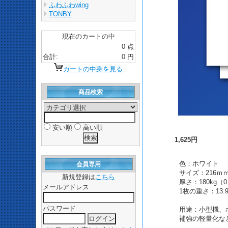
ふわふわwing
TONBY
現在のカートの中
0 点
合計:
0 円
カートの中身を見る
商品検索
安い順
高い順
1,625円
色：ホワイト
会員専用
サイズ：216ｍｍ
新規登録は
こちら
厚さ：180kg（
メールアドレス
1枚の重さ：13.
パスワード
用途：小型機、
補強の軽量化な