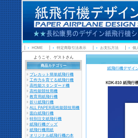
HOME
特定商取引法表示
お支払方法
個
ようこそ、ゲストさん
商品カテゴリー
紙飛行機デザイ
プレカット簡単紙飛行機
工作力を育てる紙飛行機
KDK-810 紙飛行
高性能スタンダード機
高性能競技用機
教育用紙飛行機
折り紙飛行機
ALL PAPER高性能競技用機
面白紙飛行機
特別注文紙飛行機
紙飛行機グッズ
紙飛行機用紙
オリジナル紙飛行機の本