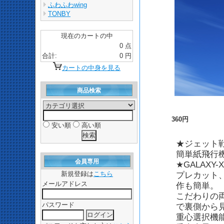
ふわふわwing
TONBY
現在のカートの中
0 点
合計:
0 円
カートの中身を見る
商品検索
360円
安い順
高い順
★ジェット
簡単紙飛行
会員専用
★GALAXY-X
新規登録は
こちら
プレカット
メールアドレス
作も簡単。
こだわりの
パスワード
で裏側から
重心選択機