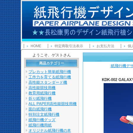
HOME
特定商取引法表示
お支払方法
個
ようこそ、ゲストさん
商品カテゴリー
紙飛行機デ
プレカット簡単紙飛行機
工作力を育てる紙飛行機
KDK-002 GALAX
高性能スタンダード機
高性能競技用機
教育用紙飛行機
折り紙飛行機
ALL PAPER高性能競技用機
面白紙飛行機
特別注文紙飛行機
紙飛行機グッズ
紙飛行機用紙
オリジナル紙飛行機の本