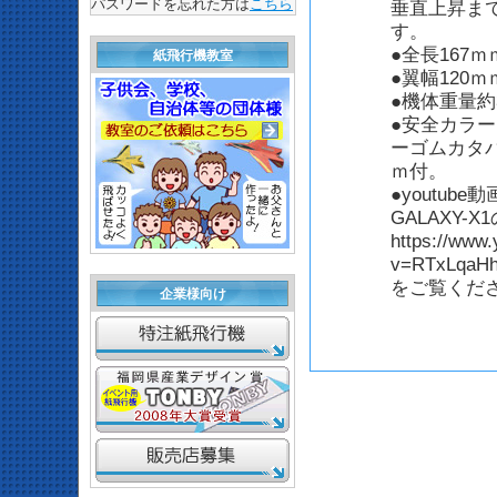
パスワードを忘れた方は
こちら
垂直上昇ま
す。
●全長167ｍ
紙飛行機教室
●翼幅120ｍ
●機体重量約
●安全カラ
ーゴムカタパ
ｍ付。
●youtub
GALAXY-
https://www
v=RTxLqaHh
をご覧くだ
企業様向け