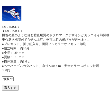
JAGUAR-GX
★JAGUAR-GX
機首の鷹のような目と垂直尾翼のドクロマークデザインがカッコイイ戦闘
重心選択機能付でらせん上昇、垂直上昇の飛び方が選べます。
●プレカット、折り筋入り、両面フルカラーオフセット印刷
●組立時間：約20分
●全長：164ｍｍ
●翼幅：118ｍｍ
●機体重量：約3.6ｇ
●ペーパーゴムカタパルト、糸ゴム50ｃｍ、安全カラースポンジ付属
360円