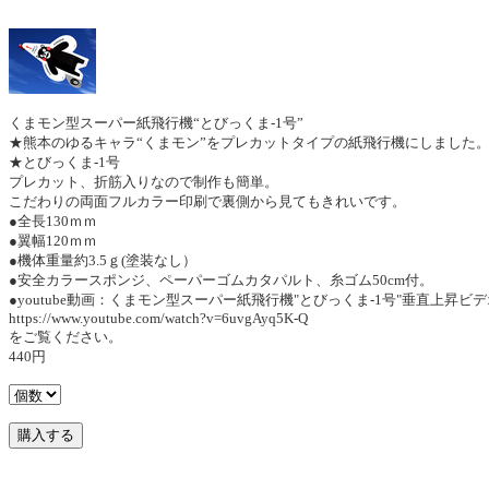
くまモン型スーパー紙飛行機“とびっくま-1号”
★熊本のゆるキャラ“くまモン”をプレカットタイプの紙飛行機にしました
★とびっくま-1号
プレカット、折筋入りなので制作も簡単。
こだわりの両面フルカラー印刷で裏側から見てもきれいです。
●全長130ｍｍ
●翼幅120ｍｍ
●機体重量約3.5ｇ(塗装なし）
●安全カラースポンジ、ペーパーゴムカタパルト、糸ゴム50cm付。
●youtube動画：くまモン型スーパー紙飛行機"とびっくま-1号"垂直上昇ビデ
https://www.youtube.com/watch?v=6uvgAyq5K-Q
をご覧ください。
440円