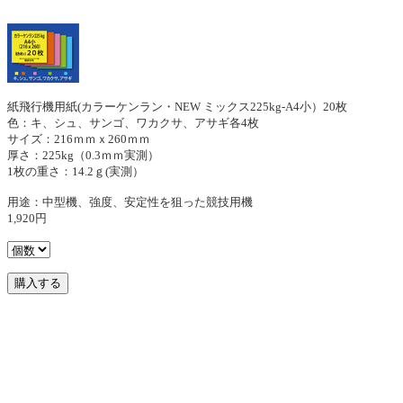
紙飛行機用紙(カラーケンラン・NEW ミックス225kg-A4小）20枚
色：キ、シュ、サンゴ、ワカクサ、アサギ各4枚
サイズ：216ｍｍｘ260ｍｍ
厚さ：225kg（0.3ｍｍ実測）
1枚の重さ：14.2ｇ(実測）
用途：中型機、強度、安定性を狙った競技用機
1,920円